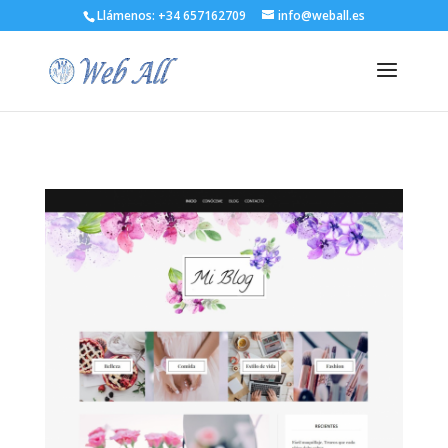
Llámenos:
+34 657162709
info@weball.es