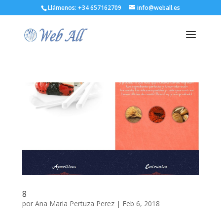
Llámenos:
+34 657162709
info@weball.es
8
por
Ana Maria Pertuza Perez
|
Feb 6, 2018